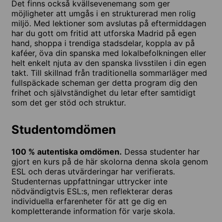
Det finns också kvällsevenemang som ger
möjligheter att umgås i en strukturerad men rolig
miljö. Med lektioner som avslutas på eftermiddagen
har du gott om fritid att utforska Madrid på egen
hand, shoppa i trendiga stadsdelar, koppla av på
kaféer, öva din spanska med lokalbefolkningen eller
helt enkelt njuta av den spanska livsstilen i din egen
takt. Till skillnad från traditionella sommarläger med
fullspäckade scheman ger detta program dig den
frihet och självständighet du letar efter samtidigt
som det ger stöd och struktur.
Studentomdömen
100 % autentiska omdömen.
Dessa studenter har
gjort en kurs på de här skolorna denna skola genom
ESL och deras utvärderingar har verifierats.
Studenternas uppfattningar uttrycker inte
nödvändigtvis ESL:s, men reflekterar deras
individuella erfarenheter för att ge dig en
kompletterande information för varje skola.