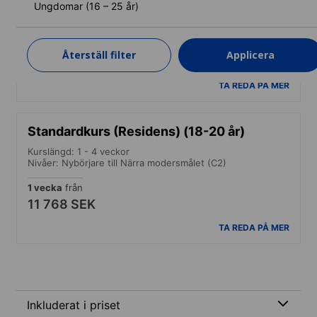
Ungdomar (16 – 25 år)
Kurslängd: 1 - 4 veckor
Nivåer: Nybörjare till Närra modersmålet (C2)
1 vecka
från
Återställ filter
Applicera
10 087 SEK
TA REDA PÅ MER
Standardkurs (Residens) (18-20 år)
Kurslängd: 1 - 4 veckor
Nivåer: Nybörjare till Närra modersmålet (C2)
1 vecka
från
11 768 SEK
TA REDA PÅ MER
Inkluderat i priset