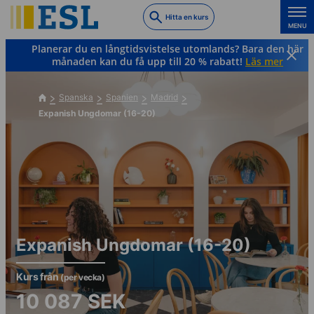
Skip
Hitta en kurs
to
MENU
main
Planerar du en långtidsvistelse utomlands? Bara den här
content
månaden kan du få upp till 20 % rabatt!
Läs mer
Spanska
Spanien
Madrid
Expanish Ungdomar (16-20)
Expanish Ungdomar (16-20)
Kurs från
(per vecka)
10 087
SEK