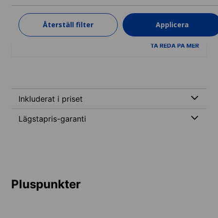
Nivåer: Nybörjare till Avancerad (C1)
2 veckor
från
Återställ filter
Applicera
14 055 SEK
TA REDA PÅ MER
Inkluderat i priset
Lägstapris-garanti
Pluspunkter