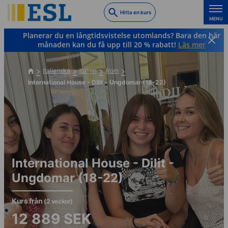
Skip
Hitta en kurs
to
MENU
main
Planerar du en långtidsvistelse utomlands? Bara den här
content
månaden kan du få upp till 20 % rabatt!
Läs mer
Italienska
Italien
Rom
International House - Dilit - Ungdomar (18-22)
International House - Dilit -
Ungdomar (18-22)
Kurs från
(2 veckor)
12 889
SEK