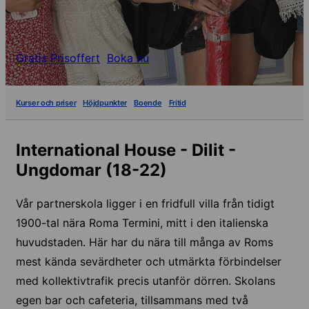
Gratis Prisoffert
Boka nu
Kurser och priser
Höjdpunkter
Boende
Fritid
International House - Dilit -
Ungdomar (18-22)
Vår partnerskola ligger i en fridfull villa från tidigt
1900-tal nära Roma Termini, mitt i den italienska
huvudstaden. Här har du nära till många av Roms
mest kända sevärdheter och utmärkta förbindelser
med kollektivtrafik precis utanför dörren. Skolans
egen bar och cafeteria, tillsammans med två