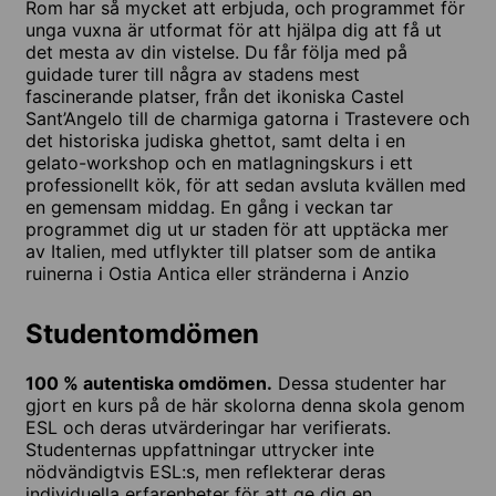
Rom har så mycket att erbjuda, och programmet för
unga vuxna är utformat för att hjälpa dig att få ut
det mesta av din vistelse. Du får följa med på
guidade turer till några av stadens mest
fascinerande platser, från det ikoniska Castel
Sant’Angelo till de charmiga gatorna i Trastevere och
det historiska judiska ghettot, samt delta i en
gelato-workshop och en matlagningskurs i ett
professionellt kök, för att sedan avsluta kvällen med
en gemensam middag. En gång i veckan tar
programmet dig ut ur staden för att upptäcka mer
av Italien, med utflykter till platser som de antika
ruinerna i Ostia Antica eller stränderna i Anzio
Studentomdömen
100 % autentiska omdömen.
Dessa studenter har
gjort en kurs på de här skolorna denna skola genom
ESL och deras utvärderingar har verifierats.
Studenternas uppfattningar uttrycker inte
nödvändigtvis ESL:s, men reflekterar deras
individuella erfarenheter för att ge dig en