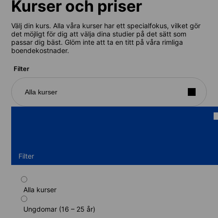
Kurser och priser
Välj din kurs. Alla våra kurser har ett specialfokus, vilket gör
det möjligt för dig att välja dina studier på det sätt som
passar dig bäst. Glöm inte att ta en titt på våra rimliga
boendekostnader.
Filter
Alla kurser
Filter
Alla kurser
Standardkurs (18-22 år)
Ungdomar (16 – 25 år)
Kurslängd: 2 - 4 veckor